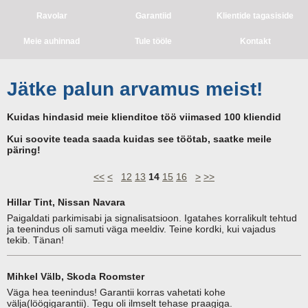
Ravolar
Garantiid
Klientide tagasiside
Meie auhinnad
Tule tööle
Kontakt
Jätke palun arvamus meist!
Kuidas hindasid meie klienditoe töö viimased 100 kliendid
Kui soovite teada saada kuidas see töötab, saatke meile
päring!
<<
<
12
13
14
15
16
>
>>
Hillar Tint, Nissan Navara
Paigaldati parkimisabi ja signalisatsioon. Igatahes korralikult tehtud
ja teenindus oli samuti väga meeldiv. Teine kordki, kui vajadus
tekib. Tänan!
Mihkel Välb, Skoda Roomster
Väga hea teenindus! Garantii korras vahetati kohe
välja(löögigarantii). Tegu oli ilmselt tehase praagiga.