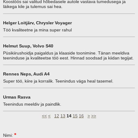
Koostöös sai valitud hõbedasele autole vastava tumedusega ja
läikega kile ja tulemus sai hea.
Helger Loitjärv, Chrysler Voyager
Töö kvaliteetne ja mina super rahul
Helmut Suup, Volvo S40
Püsikiirushoidja paigaldus ja klaaside toonimine. Tänan meeldiva
teeninduse ja kvaliteetse töö eest. Hinnad soodsad ja kiidan tegijat.
Rennes Neps, Audi A4
Super töö, kiire ja korralik. Teenindus väga heal tasemel.
Urmas Rasva
Teenindus meeldiv ja paindlik.
<<
<
12
13
14
15
16
>
>>
*
Nimi: