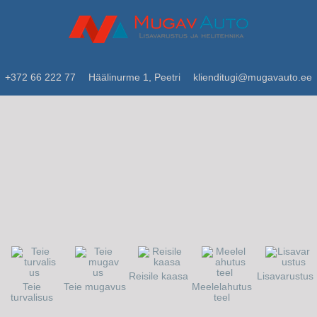
+372 66 222 77
Häälinurme 1, Peetri
klienditugi@mugavauto.ee
Reisile kaasa
Lisavarustus
Teie
Teie mugavus
Meelelahutus
turvalisus
teel