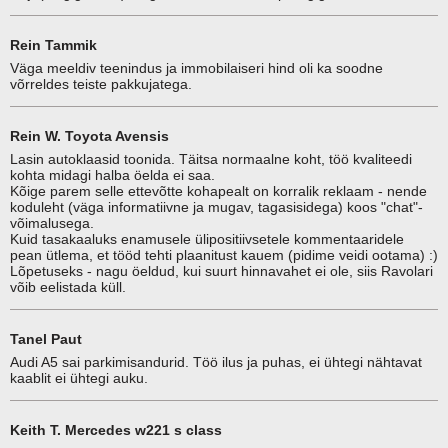
Rein Tammik
Väga meeldiv teenindus ja immobilaiseri hind oli ka soodne
võrreldes teiste pakkujatega.
Rein W. Toyota Avensis
Lasin autoklaasid toonida. Täitsa normaalne koht, töö kvaliteedi
kohta midagi halba öelda ei saa.
Kõige parem selle ettevõtte kohapealt on korralik reklaam - nende
koduleht (väga informatiivne ja mugav, tagasisidega) koos "chat"-
võimalusega.
Kuid tasakaaluks enamusele ülipositiivsetele kommentaaridele
pean ütlema, et tööd tehti plaanitust kauem (pidime veidi ootama) :)
Lõpetuseks - nagu öeldud, kui suurt hinnavahet ei ole, siis Ravolari
võib eelistada küll.
Tanel Paut
Audi A5 sai parkimisandurid. Töö ilus ja puhas, ei ühtegi nähtavat
kaablit ei ühtegi auku.
Keith T. Mercedes w221 s class