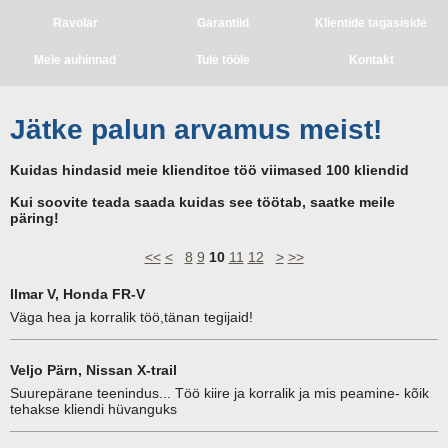
Ravolar
Garantiid
Klientide tagasiside
Meie auhinnad
Tule tööle
Kontakt
Jätke palun arvamus meist!
Kuidas hindasid meie klienditoe töö viimased 100 kliendid
Kui soovite teada saada kuidas see töötab, saatke meile
päring!
<<
<
8
9
10
11
12
>
>>
Ilmar V, Honda FR-V
Väga hea ja korralik töö,tänan tegijaid!
Veljo Pärn, Nissan X-trail
Suurepärane teenindus... Töö kiire ja korralik ja mis peamine- kõik
tehakse kliendi hüvanguks