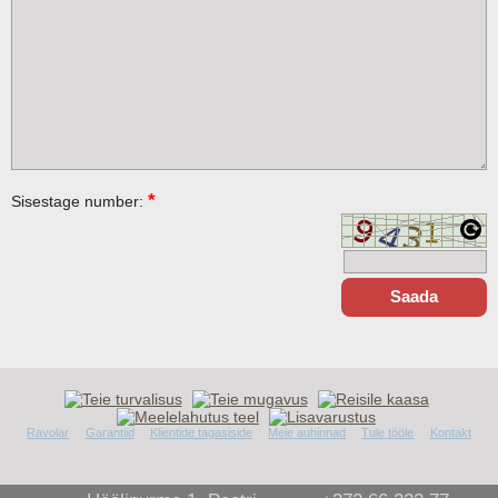
*
Sisestage number:
Ravolar
Garantiid
Klientide tagasiside
Meie auhinnad
Tule tööle
Kontakt