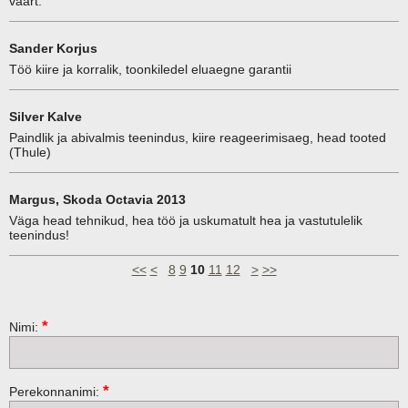
väärt.
Sander Korjus
Töö kiire ja korralik, toonkiledel eluaegne garantii
Silver Kalve
Paindlik ja abivalmis teenindus, kiire reageerimisaeg, head tooted
(Thule)
Margus, Skoda Octavia 2013
Väga head tehnikud, hea töö ja uskumatult hea ja vastutulelik
teenindus!
<<
<
8
9
10
11
12
>
>>
*
Nimi:
*
Perekonnanimi: