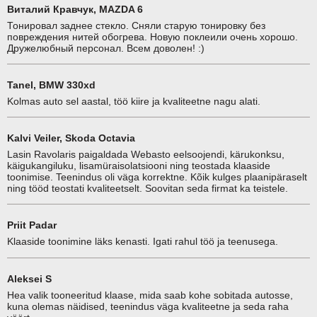
Виталий Кравчук, MAZDA 6
Тонировал заднее стекло. Сняли старую тонировку без
повреждения нитей обогрева. Новую поклеили очень хорошо.
Дружелюбный персонал. Всем доволен! :)
Tanel, BMW 330xd
Kolmas auto sel aastal, töö kiire ja kvaliteetne nagu alati.
Kalvi Veiler, Skoda Octavia
Lasin Ravolaris paigaldada Webasto eelsoojendi, kärukonksu,
käigukangiluku, lisamüraisolatsiooni ning teostada klaaside
toonimise. Teenindus oli väga korrektne. Kõik kulges plaanipäraselt
ning tööd teostati kvaliteetselt. Soovitan seda firmat ka teistele.
Priit Padar
Klaaside toonimine läks kenasti. Igati rahul töö ja teenusega.
Aleksei S
Hea valik tooneeritud klaase, mida saab kohe sobitada autosse,
kuna olemas näidised, teenindus väga kvaliteetne ja seda raha