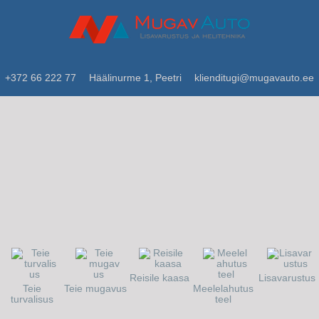
+372 66 222 77
Häälinurme 1, Peetri
klienditugi@mugavauto.ee
Reisile kaasa
Lisavarustus
Teie
Teie mugavus
Meelelahutus
turvalisus
teel