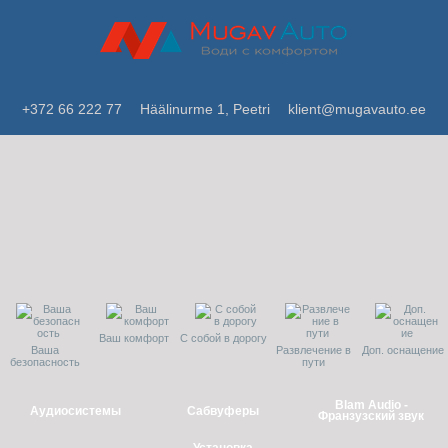
+372 66 222 77
Häälinurme 1, Peetri
klient@mugavauto.ee
Ваш комфорт
С собой в дорогу
Ваша
Развлечение в
Доп. оснащение
безопасность
пути
Blam Audio -
Аудиосистемы
Сабвуферы
Франзузский звук